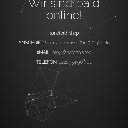
Wir sind bald
online!
sandforth.shop
ANSCHRIFT:
Moorsledestrasse 7 in 51069 Köln
eMAIL:
info@sandforth.shop
TELEFON:
0221 954 90 400