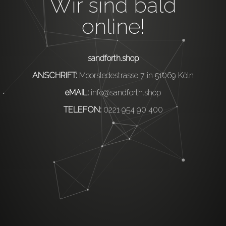
Wir sind bald
online!
sandforth.shop
ANSCHRIFT:
Moorsledestrasse 7 in 51069 Köln
eMAIL:
info@sandforth.shop
TELEFON:
0221 954 90 400