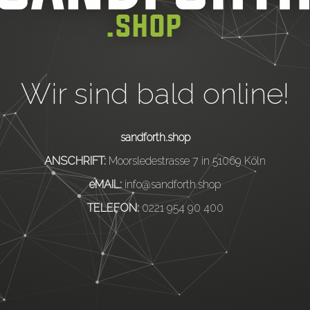
Wir sind bald online!
sandforth.shop
ANSCHRIFT:
Moorsledestrasse 7 in 51069 Köln
eMAIL:
info@sandforth.shop
TELEFON:
0221 954 90 400