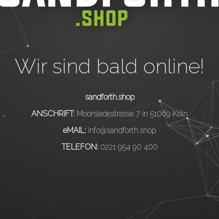
Wir sind bald online!
sandforth.shop
ANSCHRIFT:
Moorsledestrasse 7 in 51069 Köln
eMAIL:
info@sandforth.shop
TELEFON:
0221 954 90 400