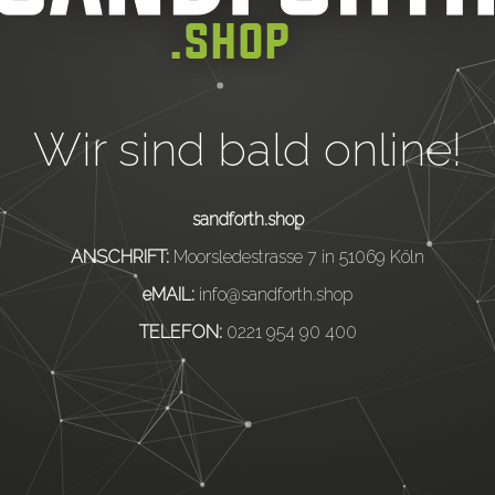
Wir sind bald online!
sandforth.shop
ANSCHRIFT:
Moorsledestrasse 7 in 51069 Köln
eMAIL:
info@sandforth.shop
TELEFON:
0221 954 90 400