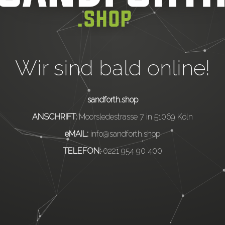
Wir sind bald online!
sandforth.shop
ANSCHRIFT:
Moorsledestrasse 7 in 51069 Köln
eMAIL:
info@sandforth.shop
TELEFON:
0221 954 90 400