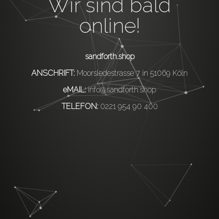
Wir sind bald
online!
sandforth.shop
ANSCHRIFT:
Moorsledestrasse 7 in 51069 Köln
eMAIL:
info@sandforth.shop
TELEFON:
0221 954 90 400