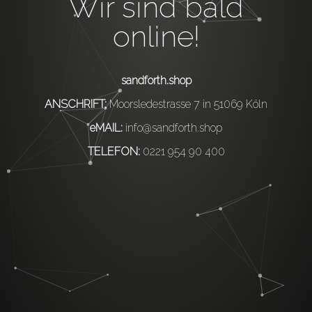
Wir sind bald
online!
sandforth.shop
ANSCHRIFT:
Moorsledestrasse 7 in 51069 Köln
eMAIL:
info@sandforth.shop
TELEFON:
0221 954 90 400