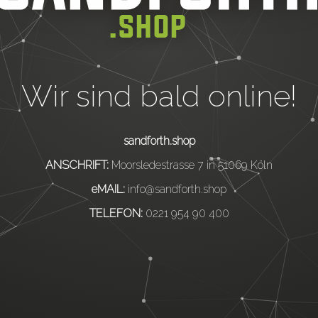
Wir sind bald online!
sandforth.shop
ANSCHRIFT:
Moorsledestrasse 7 in 51069 Köln
eMAIL:
info@sandforth.shop
TELEFON:
0221 954 90 400