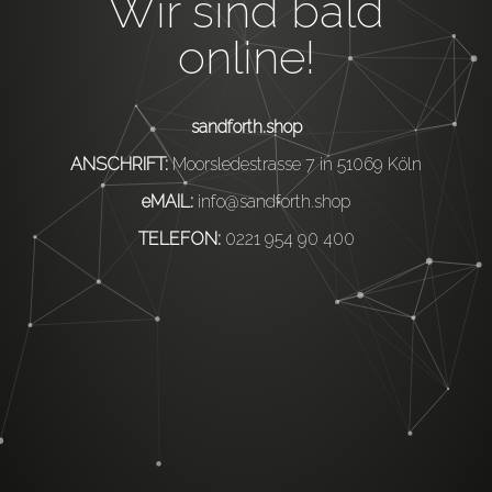
Wir sind bald
online!
sandforth.shop
ANSCHRIFT:
Moorsledestrasse 7 in 51069 Köln
eMAIL:
info@sandforth.shop
TELEFON:
0221 954 90 400