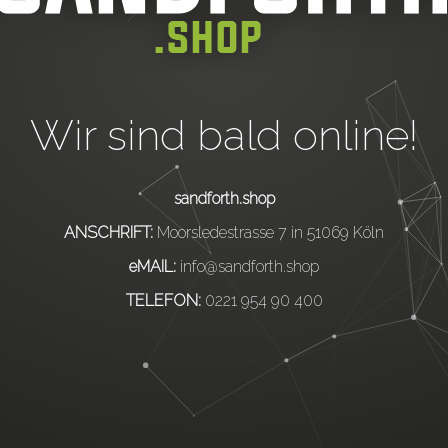
Wir sind bald online!
sandforth.shop
ANSCHRIFT:
Moorsledestrasse 7 in 51069 Köln
eMAIL:
info@sandforth.shop
TELEFON:
0221 954 90 400