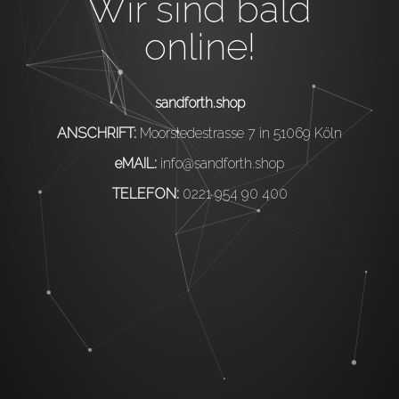
Wir sind bald
online!
sandforth.shop
ANSCHRIFT:
Moorsledestrasse 7 in 51069 Köln
eMAIL:
info@sandforth.shop
TELEFON:
0221 954 90 400