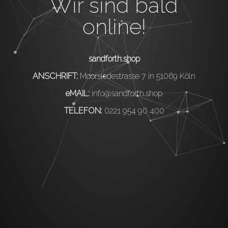
Wir sind bald
online!
sandforth.shop
ANSCHRIFT:
Moorsledestrasse 7 in 51069 Köln
eMAIL:
info@sandforth.shop
TELEFON:
0221 954 90 400