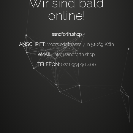
Wir sind bald
online!
sandforth.shop
ANSCHRIFT:
Moorsledestrasse 7 in 51069 Köln
eMAIL:
info@sandforth.shop
TELEFON:
0221 954 90 400