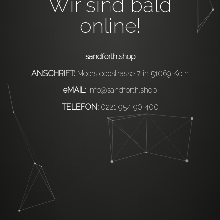
Wir sind bald
online!
sandforth.shop
ANSCHRIFT:
Moorsledestrasse 7 in 51069 Köln
eMAIL:
info@sandforth.shop
TELEFON:
0221 954 90 400