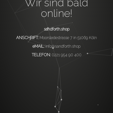
Wir sind bald
online!
sandforth.shop
ANSCHRIFT:
Moorsledestrasse 7 in 51069 Köln
eMAIL:
info@sandforth.shop
TELEFON:
0221 954 90 400