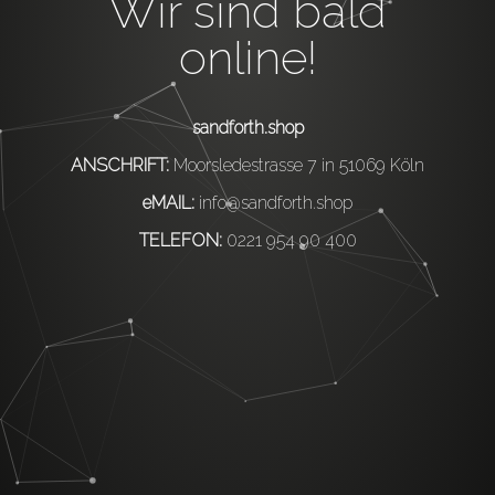
Wir sind bald
online!
sandforth.shop
ANSCHRIFT:
Moorsledestrasse 7 in 51069 Köln
eMAIL:
info@sandforth.shop
TELEFON:
0221 954 90 400