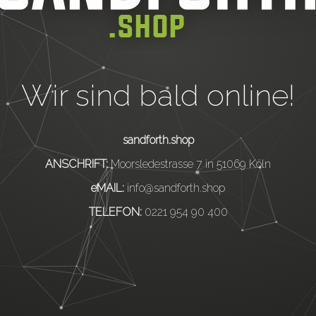
Wir sind bald online!
sandforth.shop
ANSCHRIFT:
Moorsledestrasse 7 in 51069 Köln
eMAIL:
info@sandforth.shop
TELEFON:
0221 954 90 400